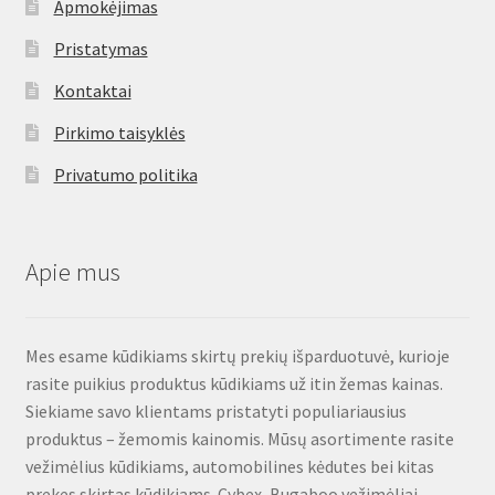
Apmokėjimas
Pristatymas
Kontaktai
Pirkimo taisyklės
Privatumo politika
Apie mus
Mes esame kūdikiams skirtų prekių išparduotuvė, kurioje
rasite puikius produktus kūdikiams už itin žemas kainas.
Siekiame savo klientams pristatyti populiariausius
produktus – žemomis kainomis. Mūsų asortimente rasite
vežimėlius kūdikiams, automobilines kėdutes bei kitas
prekes skirtas kūdikiams. Cybex, Bugaboo vežimėliai