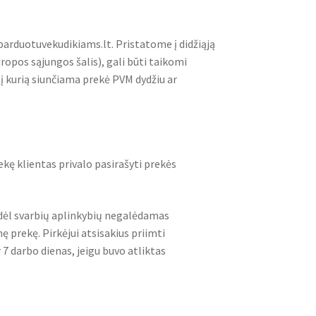
parduotuvekudikiams.lt. Pristatome į didžiąją
ropos sąjungos šalis), gali būti taikomi
į kurią siunčiama prekė PVM dydžiu ar
ę klientas privalo pasirašyti prekės
 dėl svarbių aplinkybių negalėdamas
 prekę. Pirkėjui atsisakius priimti
7 darbo dienas, jeigu buvo atliktas