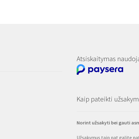
Atsiskaitymas naudoj
Kaip pateikti užsakymą
Norint užsakyti bei gauti a
Užsakymus taip pat galite pat