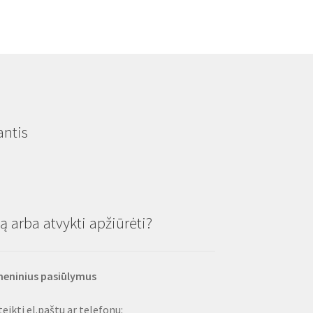
antis
 arba atvykti apžiūrėti?
smeninius pasiūlymus
eikti el.paštu ar telefonu: