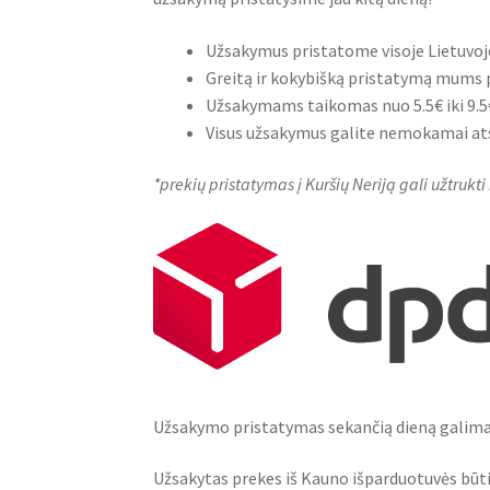
Užsakymus pristatome visoje Lietuvoje
Greitą ir kokybišką pristatymą mums 
Užsakymams taikomas nuo 5.5€ iki 9.5
Visus užsakymus galite nemokamai ats
*prekių pristatymas į Kuršių Neriją gali užtru
Užsakymo pristatymas sekančią dieną galimas
Užsakytas prekes iš Kauno išparduotuvės būt