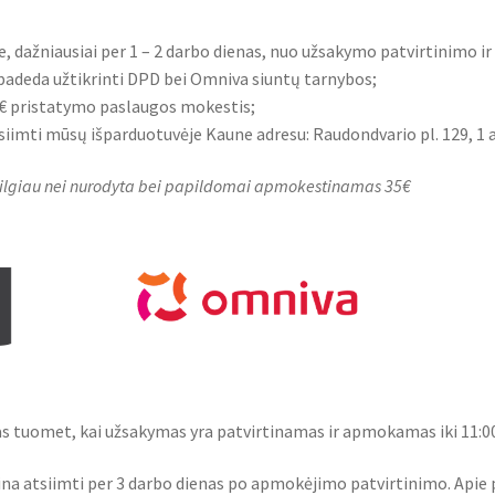
, dažniausiai per 1 – 2 darbo dienas, nuo užsakymo patvirtinimo 
padeda užtikrinti DPD bei Omniva siuntų tarnybos;
€ pristatymo paslaugos mokestis;
iimti mūsų išparduotuvėje Kaune adresu: Raudondvario pl. 129, 1 
kti ilgiau nei nurodyta bei papildomai apmokestinamas 35€
 tuomet, kai užsakymas yra patvirtinamas ir apmokamas iki 11:0
ina atsiimti per 3 darbo dienas po apmokėjimo patvirtinimo. Api