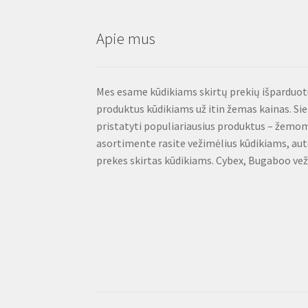
Apie mus
Mes esame kūdikiams skirtų prekių išparduotuv
produktus kūdikiams už itin žemas kainas. S
pristatyti populiariausius produktus – žemo
asortimente rasite vežimėlius kūdikiams, aut
prekes skirtas kūdikiams. Cybex, Bugaboo veži