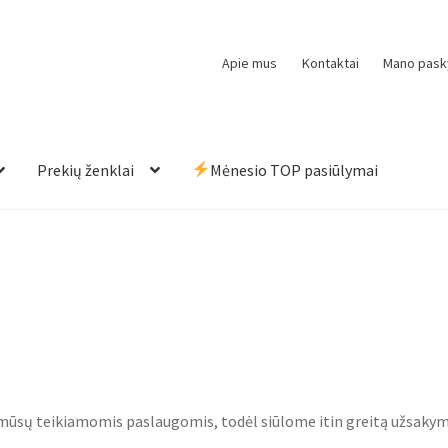
Apie mus
Kontaktai
Mano pask
Prekių ženklai
Mėnesio TOP pasiūlymai
mūsų teikiamomis paslaugomis, todėl siūlome itin greitą užsakymų