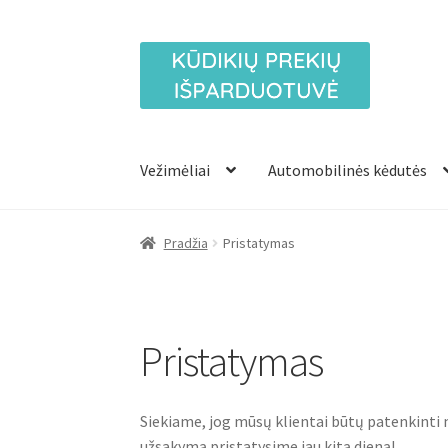
Pereiti
Pereiti
prie
prie
meniu
turinio
Vežimėliai
Automobilinės kėdutės
Pradžia
Pristatymas
Pristatymas
Siekiame, jog mūsų klientai būtų patenkinti 
užsakymą pristatysime jau kitą dieną!