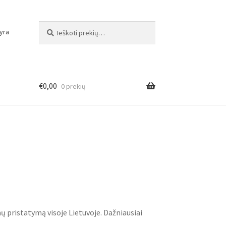
Ieškoti:
Ieškoti
yra
€
0,00
0 prekių
 pristatymą visoje Lietuvoje. Dažniausiai