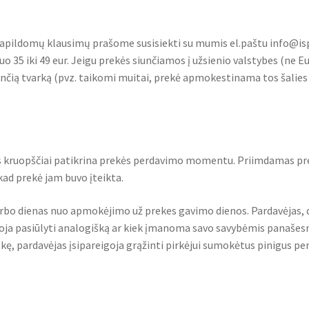
ar papildomų klausimų prašome susisiekti su mumis el.paštu info@is
o 35 iki 49 eur. Jeigu prekės siunčiamos į užsienio valstybes (ne Eu
ančią tvarką (pvz. taikomi muitai, prekė apmokestinama tos šalies 
s kruopščiai patikrina prekės perdavimo momentu. Priimdamas prek
ad prekė jam buvo įteikta.
 darbo dienas nuo apmokėjimo už prekes gavimo dienos. Pardavėjas,
igoja pasiūlyti analogišką ar kiek įmanoma savo savybėmis panašesnę
ę, pardavėjas įsipareigoja grąžinti pirkėjui sumokėtus pinigus per 