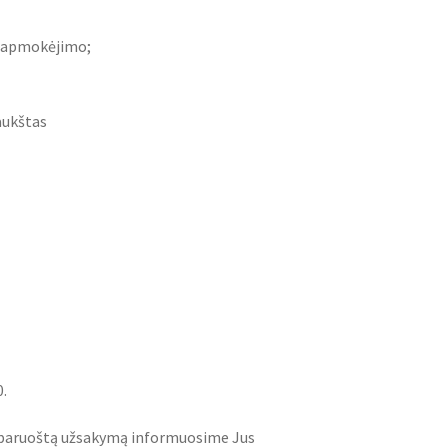
ir apmokėjimo;
aukštas
0.
e paruoštą užsakymą informuosime Jus