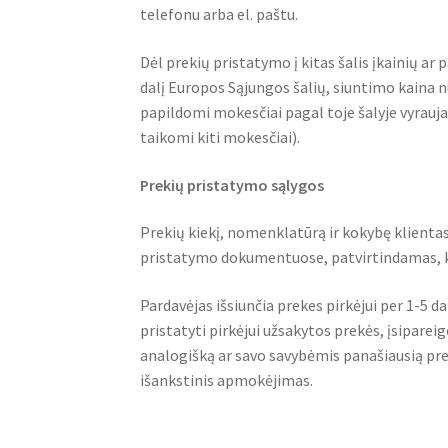
telefonu arba el. paštu.
Dėl prekių pristatymo į kitas šalis įkainių 
dalį Europos Sąjungos šalių, siuntimo kaina nu
papildomi mokesčiai pagal toje šalyje vyrauj
taikomi kiti mokesčiai).
Prekių pristatymo sąlygos
Prekių kiekį, nomenklatūrą ir kokybę klienta
pristatymo dokumentuose, patvirtindamas, k
Pardavėjas išsiunčia prekes pirkėjui per 1-5
pristatyti pirkėjui užsakytos prekės, įsipare
analogišką ar savo savybėmis panašiausią prek
išankstinis apmokėjimas.