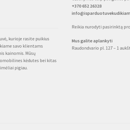
+370 652 26328
info@isparduotuvekudikiam
Reikia nurodyti pasirinktą pr
ė, kurioje rasite puikius
Mus galite aplankyti
iekiame savo klientams
Raudondvario pl. 127 – 1 aukš
mis kainomis. Mūsų
omobilines kėdutes bei kitas
mėliai pigiau.