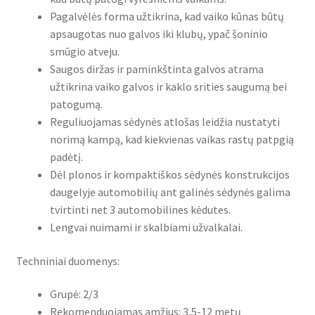
Pagalvėlės forma užtikrina, kad vaiko kūnas būtų
apsaugotas nuo galvos iki klubų, ypač šoninio
smūgio atveju.
Saugos diržas ir paminkštinta galvos atrama
užtikrina vaiko galvos ir kaklo srities saugumą bei
patogumą.
Reguliuojamas sėdynės atlošas leidžia nustatyti
norimą kampą, kad kiekvienas vaikas rastų patpgią
padėtį.
Dėl plonos ir kompaktiškos sėdynės konstrukcijos
daugelyje automobilių ant galinės sėdynės galima
tvirtinti net 3 automobilines kėdutes.
Lengvai nuimami ir skalbiami užvalkalai.
Techniniai duomenys:
Grupė: 2/3
Rekomenduojamas amžius: 3,5-12 metų