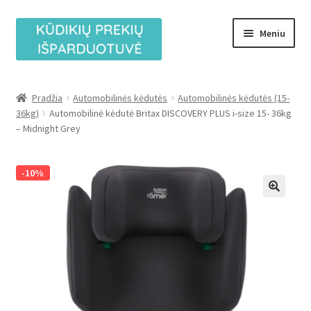
Pereiti
Pereiti
Meniu
prie
prie
meniu
turinio
Išskleist
Vežimėliai
sub-
Pradžia
Automobilinės kėdutės
Automobilinės kėdutės (15-
menu
Išskleist
36kg)
Automobilinė kėdutė Britax DISCOVERY PLUS i-size 15- 36kg
Automobilinės kėdutės
– Midnight Grey
sub-
menu
Išskleist
Prekių ženklai
sub-
-10%
menu
Mėnesio TOP pasiūlymai