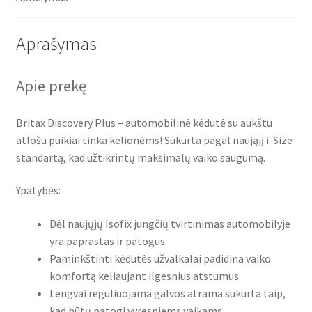
36kg
-
Midnight
Aprašymas
Grey
Apie prekę
Britax Discovery Plus – automobilinė kėdutė su aukštu
atlošu puikiai tinka kelionėms! Sukurta pagal naująjį i-Size
standartą, kad užtikrintų maksimalų vaiko saugumą.
Ypatybės:
Dėl naujųjų Isofix jungčių tvirtinimas automobilyje
yra paprastas ir patogus.
Paminkštinti kėdutės užvalkalai padidina vaiko
komfortą keliaujant ilgesnius atstumus.
Lengvai reguliuojama galvos atrama sukurta taip,
kad būtų patogi vyresniems vaikams.