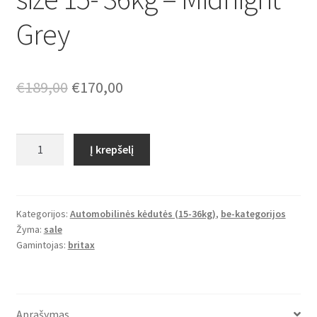
Grey
Original
Current
€
189,00
€
170,00
price
price
was:
is:
produkto
Į krepšelį
kiekis:
€189,00.
€170,00.
Automobilinė
kėdutė
Britax
Kategorijos:
Automobilinės kėdutės (15-36kg)
,
be-kategorijos
Žyma:
sale
DISCOVERY
Gamintojas:
britax
PLUS
i-
size
15-
Aprašymas