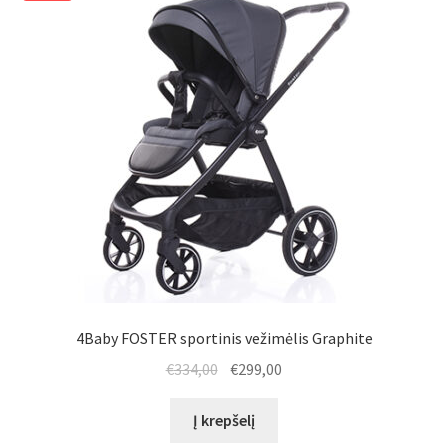
4Baby FOSTER sportinis vežimėlis Graphite
Original
Current
€
334,00
€
299,00
price
price
was:
is:
Į krepšelį
€334,00.
€299,00.