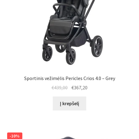
Sportinis vežimėlis Pericles Crios 4.0 – Grey
Original
Current
€
439,00
€
367,20
price
price
was:
is:
Į krepšelį
€439,00.
€367,20.
-10%