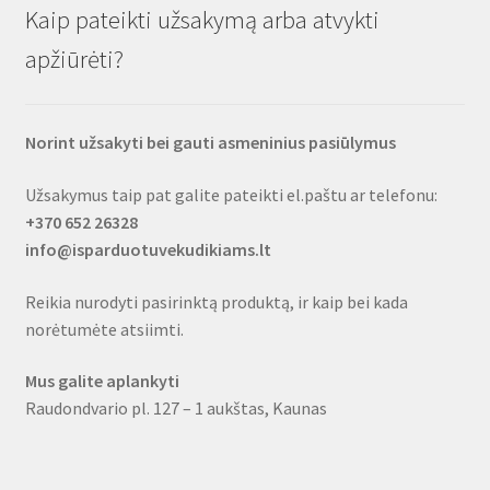
Kaip pateikti užsakymą arba atvykti
apžiūrėti?
Norint užsakyti bei gauti asmeninius pasiūlymus
Užsakymus taip pat galite pateikti el.paštu ar telefonu:
+370 652 26328
info@isparduotuvekudikiams.lt
Reikia nurodyti pasirinktą produktą, ir kaip bei kada
norėtumėte atsiimti.
Mus galite aplankyti
Raudondvario pl. 127 – 1 aukštas, Kaunas