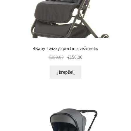
4Baby Twizzy sportinis vežimėlis
Original
Current
€
250,00
€
150,00
price
price
was:
is:
Į krepšelį
€250,00.
€150,00.