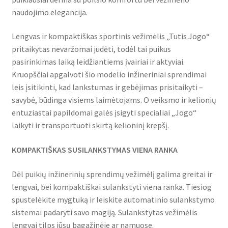
naudojimo elegancija.
Lengvas ir kompaktiškas sportinis vežimėlis „Tutis Jogo“
pritaikytas nevaržomai judėti, todėl tai puikus
pasirinkimas laiką leidžiantiems įvairiai ir aktyviai.
Kruopščiai apgalvoti šio modelio inžineriniai sprendimai
leis įsitikinti, kad lankstumas ir gebėjimas prisitaikyti –
savybė, būdinga visiems laimėtojams. O veiksmo ir kelionių
entuziastai papildomai galės įsigyti specialiai „Jogo“
laikyti ir transportuoti skirtą kelioninį krepšį.
KOMPAKTIŠKAS SUSILANKSTYMAS VIENA RANKA
Dėl puikių inžinerinių sprendimų vežimėlį galima greitai ir
lengvai, bei kompaktiškai sulankstyti viena ranka. Tiesiog
spustelėkite mygtuką ir leiskite automatinio sulankstymo
sistemai padaryti savo magiją. Sulankstytas vežimėlis
lengvai tilps jūsų bagažinėje ar namuose.