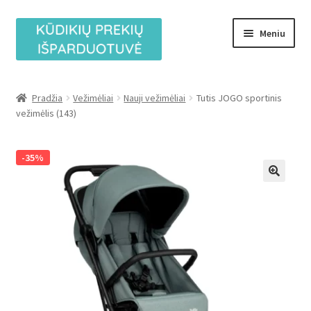
Pereiti
Pereiti
Meniu
prie
prie
meniu
turinio
Išskleist
Vežimėliai
sub-
Pradžia
Vežimėliai
Nauji vežimėliai
Tutis JOGO sportinis
menu
Išskleist
vežimėlis (143)
Automobilinės kėdutės
sub-
menu
Išskleist
Prekių ženklai
-35%
sub-
menu
Mėnesio TOP pasiūlymai