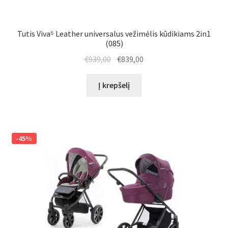
Tutis Viva⁵ Leather universalus vežimėlis kūdikiams 2in1
(085)
Original
Current
€
939,00
€
839,00
price
price
was:
is:
Į krepšelį
€939,00.
€839,00.
-45%