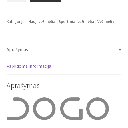
Tutis
JOGO
sportinis
Kategorijos:
Nauji vežimėliai
,
Sportiniai vežimėliai
,
Vežimėliai
vežimėlis
(143)
Aprašymas
Papildoma informacija
Aprašymas