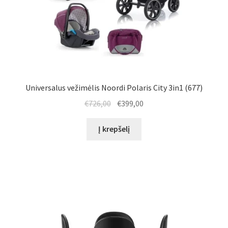
Universalus vežimėlis Noordi Polaris City 3in1 (677)
Original
Current
€
726,00
€
399,00
price
price
was:
is:
Į krepšelį
€726,00.
€399,00.