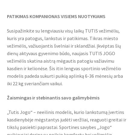
PATIKIMAS KOMPANIONAS VISIEMS NUOTYKIAMS
Susipažinkite su lengviausiu visų laikų TUTIS vežimėliu,
kuris yra patogus, lankstus ir patikimas. Tikras miesto
vežimėlis, važiuojantis švelniai ir sklandžiai. Įkvėptas šių
dienų aktyvaus gyvenimo būdo, naujasis TUTIS JOGO
vežimėlis skatina aistrą mėgautis patogiu važiavimu
kasdien ir kelionėse. Šis itin lengvas sportinio vežimėlio
modelis padeda sukurti puikią aplinką 6-36 mėnesių arba
iki 22 kg sveriančiam vaikui.
Žaismingas ir stebinantis savo galimybėmis
„Tutis Jogo“ – neeilinis modelis, kurio lankstumą įvertins
kasdienybėje mėgstantys judėti veržliai, reaguoti greitai ir
tikslų pasiekti paprastai. Sportines savybes „Jogo“
puikiausiai derina su poilsio komfortu bei vežimėlio