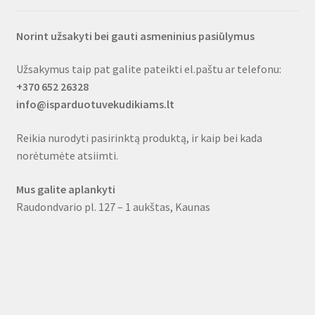
Norint užsakyti bei gauti asmeninius pasiūlymus
Užsakymus taip pat galite pateikti el.paštu ar telefonu:
+370 652 26328
info@isparduotuvekudikiams.lt
Reikia nurodyti pasirinktą produktą, ir kaip bei kada
norėtumėte atsiimti.
Mus galite aplankyti
Raudondvario pl. 127 – 1 aukštas, Kaunas