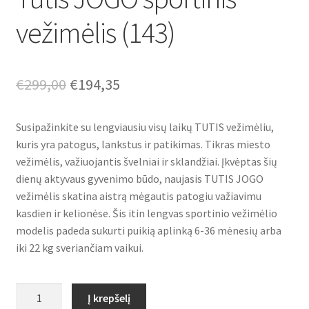
vežimėlis (143)
Original
Current
€
299,00
€
194,35
price
price
Susipažinkite su lengviausiu visų laikų TUTIS vežimėliu,
was:
is:
kuris yra patogus, lankstus ir patikimas. Tikras miesto
€299,00.
€194,35.
vežimėlis, važiuojantis švelniai ir sklandžiai. Įkvėptas šių
dienų aktyvaus gyvenimo būdo, naujasis TUTIS JOGO
vežimėlis skatina aistrą mėgautis patogiu važiavimu
kasdien ir kelionėse. Šis itin lengvas sportinio vežimėlio
modelis padeda sukurti puikią aplinką 6-36 mėnesių arba
iki 22 kg sveriančiam vaikui.
produkto
Į krepšelį
kiekis: