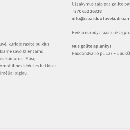
Užsakymus taip pat galite pat
+370 652 26328
info@isparduotuvekudikiam
Reikia nurodyti pasirinktą pr
ė, kurioje rasite puikius
Mus galite aplankyti
iekiame savo klientams
Raudondvario pl. 127 – 1 aukš
mis kainomis. Mūsų
omobilines kėdutes bei kitas
mėliai pigiau.