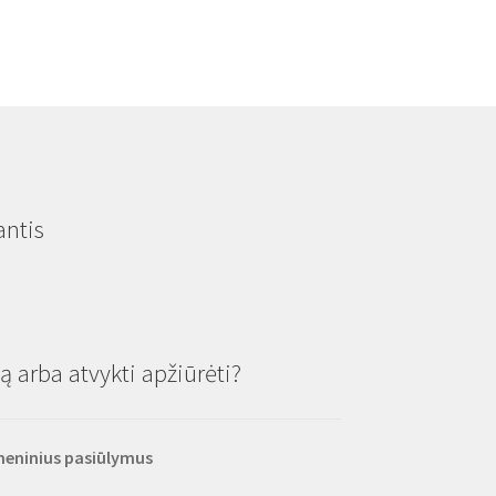
antis
 arba atvykti apžiūrėti?
smeninius pasiūlymus