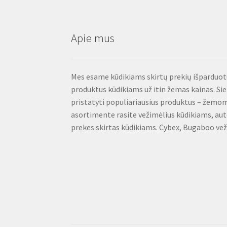
Apie mus
Mes esame kūdikiams skirtų prekių išparduotuv
produktus kūdikiams už itin žemas kainas. S
pristatyti populiariausius produktus – žemo
asortimente rasite vežimėlius kūdikiams, aut
prekes skirtas kūdikiams. Cybex, Bugaboo veži