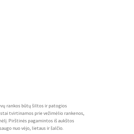
ėvų rankos būtų šiltos ir patogios
astai tvirtinamos prie vežimėlio rankenos,
mėlį. Pirštinės pagamintos iš aukštos
augo nuo vėjo, lietaus ir šalčio.