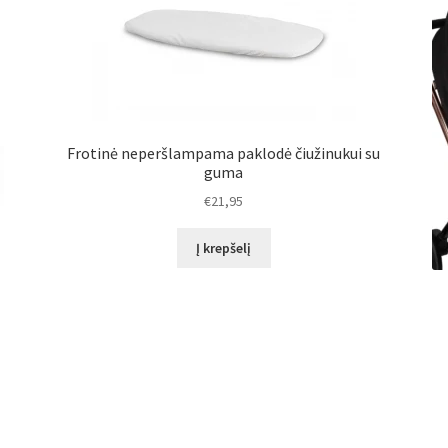
Frotinė neperšlampama paklodė čiužinukui su
guma
€
21,95
Į krepšelį