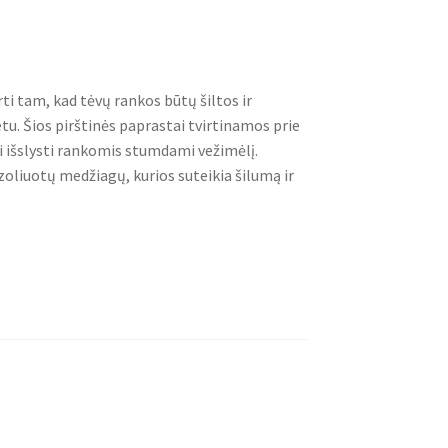
ti tam, kad tėvų rankos būtų šiltos ir
u. Šios pirštinės paprastai tvirtinamos prie
i išslysti rankomis stumdami vežimėlį.
zoliuotų medžiagų, kurios suteikia šilumą ir