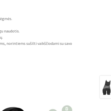
drėgmės.
gu naudotis.
ų.
ams, norintiems sušilti vaikščiodami su savo