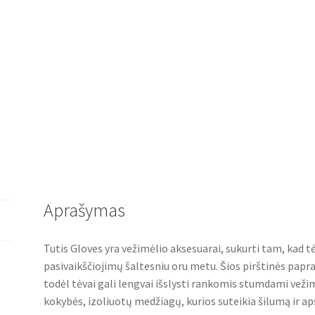
-
Black
Aprašymas
Tutis Gloves yra vežimėlio aksesuarai, sukurti tam, kad t
pasivaikščiojimų šaltesniu oru metu. Šios pirštinės papr
todėl tėvai gali lengvai išslysti rankomis stumdami veži
kokybės, izoliuotų medžiagų, kurios suteikia šilumą ir aps