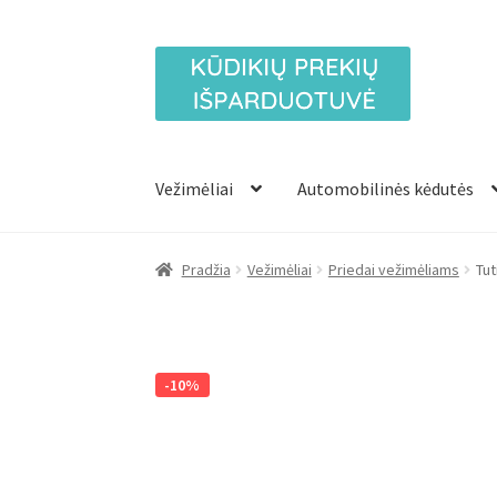
Pereiti
Pereiti
prie
prie
meniu
turinio
Vežimėliai
Automobilinės kėdutės
Pradžia
Vežimėliai
Priedai vežimėliams
Tut
-10%