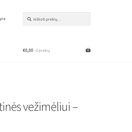
Ieškoti:
Ieškoti
yra
€
0,00
0 prekių
tinės vežimėliui –