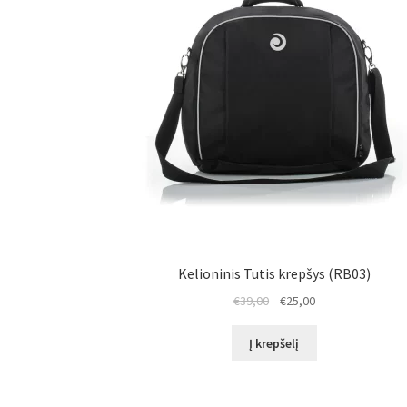
Kelioninis Tutis krepšys (RB03)
Original
Current
€
39,00
€
25,00
price
price
was:
is:
Į krepšelį
€39,00.
€25,00.