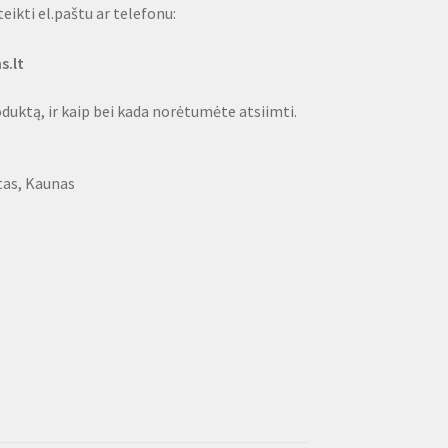
eikti el.paštu ar telefonu:
s.lt
oduktą, ir kaip bei kada norėtumėte atsiimti.
tas, Kaunas