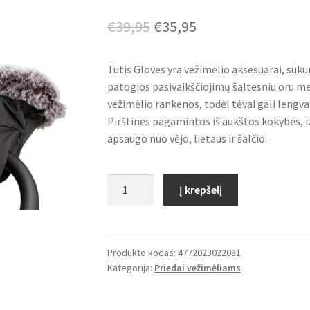
Original
Current
€
39,95
€
35,95
price
price
Tutis Gloves yra vežimėlio aksesuarai, sukur
was:
is:
patogios pasivaikščiojimų šaltesniu oru met
€39,95.
€35,95.
vežimėlio rankenos, todėl tėvai gali lengva
Pirštinės pagamintos iš aukštos kokybės, i
apsaugo nuo vėjo, lietaus ir šalčio.
produkto
Į krepšelį
kiekis:
Tutis
žieminės
pirštinės
Produkto kodas:
4772023022081
Kategorija:
Priedai vežimėliams
vežimėliui
-
Spalva